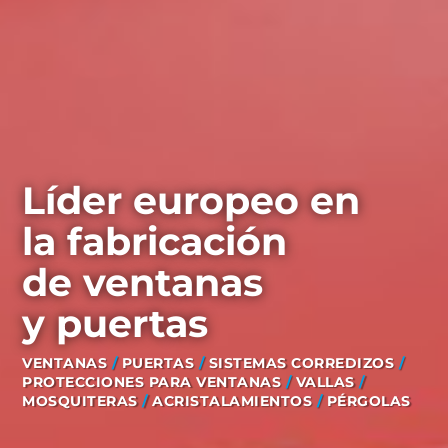
Líder europeo en
la fabricación
de ventanas
y puertas
VENTANAS
/
PUERTAS
/
SISTEMAS CORREDIZOS
/
PROTECCIONES PARA VENTANAS
/
VALLAS
/
MOSQUITERAS
/
ACRISTALAMIENTOS
/
PÉRGOLAS